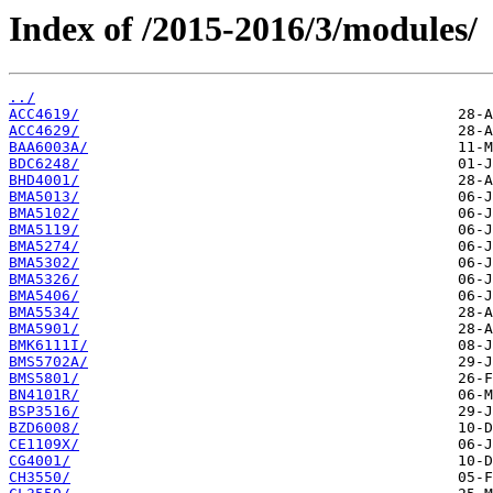
Index of /2015-2016/3/modules/
../
ACC4619/
ACC4629/
BAA6003A/
BDC6248/
BHD4001/
BMA5013/
BMA5102/
BMA5119/
BMA5274/
BMA5302/
BMA5326/
BMA5406/
BMA5534/
BMA5901/
BMK6111I/
BMS5702A/
BMS5801/
BN4101R/
BSP3516/
BZD6008/
CE1109X/
CG4001/
CH3550/