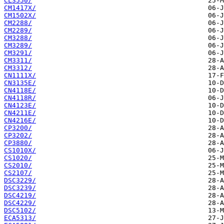
CL3550/
CM1417X/
CM1502X/
CM2288/
CM2289/
CM3288/
CM3289/
CM3291/
CM3311/
CM3312/
CN1111X/
CN3135E/
CN4118E/
CN4118R/
CN4123E/
CN4211E/
CN4216E/
CP3200/
CP3202/
CP3880/
CS1010X/
CS1020/
CS2010/
CS2107/
DSC3229/
DSC3239/
DSC4219/
DSC4229/
DSC5102/
ECA5313/