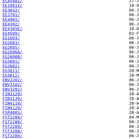
ECA5881/
EE1001X/
EE3032/
EE3701/
EE4001/
EE4302/
EE4305E/
EE4509/
EG1603/
EG2603/
EG2605/
EG2606A/
EG2606B/
EG3601/
EG3602/
EG3611/
EG3612/
ENV2202/
ENV3102/
ENV3202/
FIN3129/
FIN3139/
FIN4119/
FIN4129/
FSP4003/
FST2204/
FST2288/
FST2289/
FST3288/
FST3289/