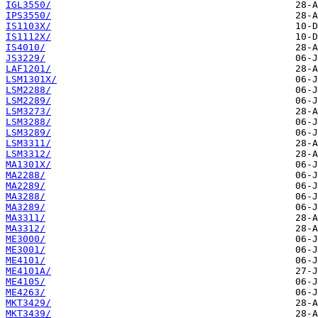
IGL3550/
IPS3550/
IS1103X/
IS1112X/
IS4010/
JS3229/
LAF1201/
LSM1301X/
LSM2288/
LSM2289/
LSM3273/
LSM3288/
LSM3289/
LSM3311/
LSM3312/
MA1301X/
MA2288/
MA2289/
MA3288/
MA3289/
MA3311/
MA3312/
ME3000/
ME3001/
ME4101/
ME4101A/
ME4105/
ME4263/
MKT3429/
MKT3439/