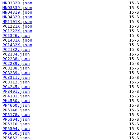
MNO3329.json
MNO3339.json
MNO4319.json
MNO4329.json
NM1101X.json
PC1221X.json
PC1222X.json
PC1326.json
PC1431X.json
PC1432X.json
PC2132.json
PC2134.json
PC2288.json
PC2289.json
PC3288.json
PC3289.json
PC3311.json
PC3312.json
PC4245.json
PF3401.json
PF4101.json
PH4550.json
PH4660.json
PP5146.json
PP5178.json
PP5304.json
PP5310.json
PP5504.json
PP5660.json
PP5662.json