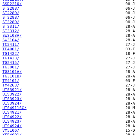
SSD2210/
ST2288/
ST2289/
ST3288/
ST3289/
ST3311/
ST3312/
SW3103A/
SW3104/
TC2411/
TE4001/
TG1422/
TG1423/
TG2415/
TG3001/
TG3101A/
TG3101B/
TM4101/
TM4263/
UIS3921/
UIS3922/
UIS3923/
UIS3924/
UIS4911SC/
UIS4921/
UIS4922/
UIS4923/
UIS4924/
VM5106/
XFB4001/