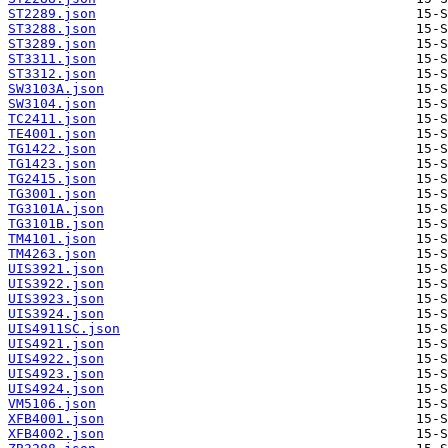
ST2289.json
ST3288.json
ST3289.json
ST3311.json
ST3312.json
SW3103A.json
SW3104.json
TC2411.json
TE4001.json
TG1422.json
TG1423.json
TG2415.json
TG3001.json
TG3101A.json
TG3101B.json
TM4101.json
TM4263.json
UIS3921.json
UIS3922.json
UIS3923.json
UIS3924.json
UIS4911SC.json
UIS4921.json
UIS4922.json
UIS4923.json
UIS4924.json
VM5106.json
XFB4001.json
XFB4002.json