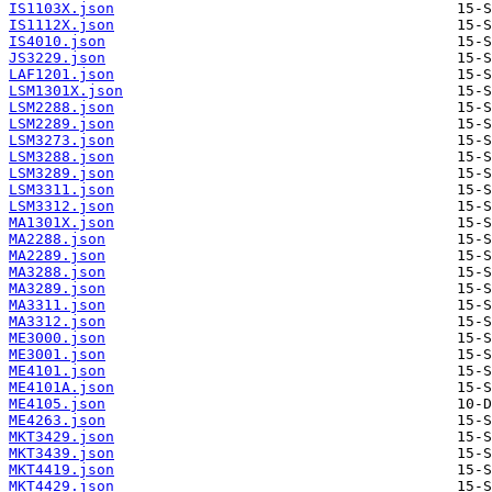
IS1103X.json
IS1112X.json
IS4010.json
JS3229.json
LAF1201.json
LSM1301X.json
LSM2288.json
LSM2289.json
LSM3273.json
LSM3288.json
LSM3289.json
LSM3311.json
LSM3312.json
MA1301X.json
MA2288.json
MA2289.json
MA3288.json
MA3289.json
MA3311.json
MA3312.json
ME3000.json
ME3001.json
ME4101.json
ME4101A.json
ME4105.json
ME4263.json
MKT3429.json
MKT3439.json
MKT4419.json
MKT4429.json