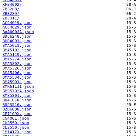
XFB4002/
ZB3288/
ZB3289/
ZB3311/
ACC4619.json
ACC4629.json
BAA6003A.json
BDC6248.json
BHD4001.json
BMA5013.json
BMA5102.json
BMA5119.json
BMA5274.json
BMA5302.json
BMA5326.json
BMA5406.json
BMA5534.json
BMA5901.json
BMK6111I.json
BMS5702A.json
BMS5801.json
BN4101R.json
BSP3516.json
BZD6008.json
CE1109X.json
CG4001.json
CH3550.json
CL3550.json
CM1417X.json