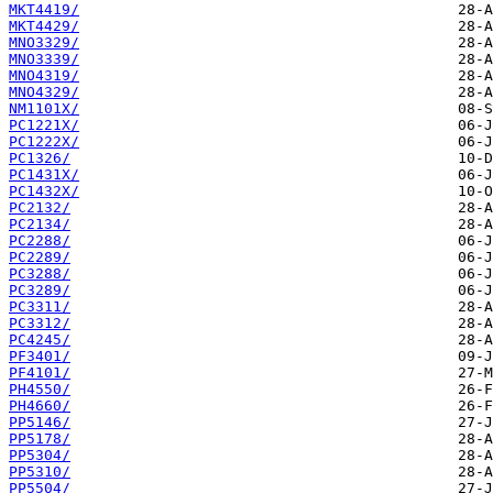
MKT4419/
MKT4429/
MNO3329/
MNO3339/
MNO4319/
MNO4329/
NM1101X/
PC1221X/
PC1222X/
PC1326/
PC1431X/
PC1432X/
PC2132/
PC2134/
PC2288/
PC2289/
PC3288/
PC3289/
PC3311/
PC3312/
PC4245/
PF3401/
PF4101/
PH4550/
PH4660/
PP5146/
PP5178/
PP5304/
PP5310/
PP5504/