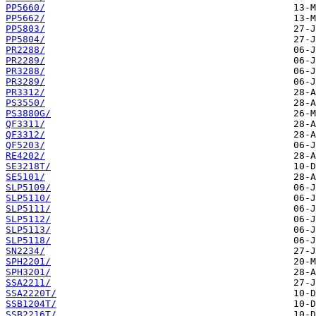
PP5660/
PP5662/
PP5803/
PP5804/
PR2288/
PR2289/
PR3288/
PR3289/
PR3312/
PS3550/
PS3880G/
QF3311/
QF3312/
QF5203/
RE4202/
SE3218T/
SE5101/
SLP5109/
SLP5110/
SLP5111/
SLP5112/
SLP5113/
SLP5118/
SN2234/
SPH2201/
SPH3201/
SSA2211/
SSA2220T/
SSB1204T/
SSB2216T/