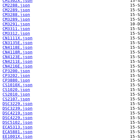
CM1502X.json
CM2288.json
CM2289.json
CM3288.json
CM3289.json
CM3291.json
CM3311.json
CM3312.json
CN1111X.json
CN3135E.json
CN4118E.json
CN4118R.json
CN4123E.json
CN4211E.json
CN4216E.json
CP3200.json
CP3202.json
CP3880.json
CS1010X.json
CS1020.json
CS2010.json
CS2107.json
DSC3229.json
DSC3239.json
DSC4219.json
DSC4229.json
DSC5102.json
ECA5313.json
ECA5881.json
EE1001X.json