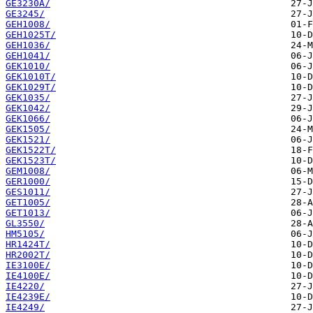
GE3230A/
GE3245/
GEH1008/
GEH1025T/
GEH1036/
GEH1041/
GEK1010/
GEK1010T/
GEK1029T/
GEK1035/
GEK1042/
GEK1066/
GEK1505/
GEK1521/
GEK1522T/
GEK1523T/
GEM1008/
GER1000/
GES1011/
GET1005/
GET1013/
GL3550/
HM5105/
HR1424T/
HR2002T/
IE3100E/
IE4100E/
IE4220/
IE4239E/
IE4249/