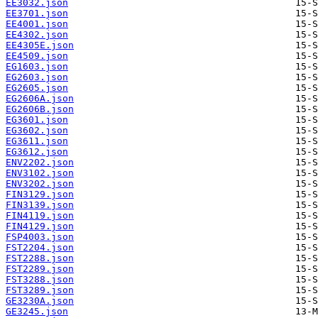
EE3032.json
EE3701.json
EE4001.json
EE4302.json
EE4305E.json
EE4509.json
EG1603.json
EG2603.json
EG2605.json
EG2606A.json
EG2606B.json
EG3601.json
EG3602.json
EG3611.json
EG3612.json
ENV2202.json
ENV3102.json
ENV3202.json
FIN3129.json
FIN3139.json
FIN4119.json
FIN4129.json
FSP4003.json
FST2204.json
FST2288.json
FST2289.json
FST3288.json
FST3289.json
GE3230A.json
GE3245.json