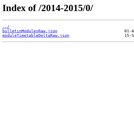
Index of /2014-2015/0/
../
bulletinModulesRaw.json
moduleTimetableDeltaRaw.json